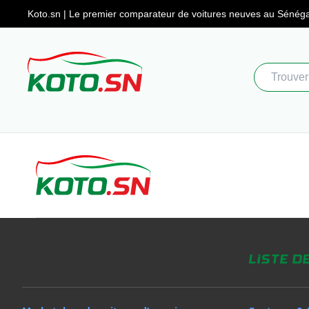
Koto.sn | Le premier comparateur
de voitures neuves au Sénéga
Liste d