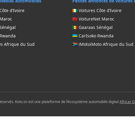
Médias automobiles
Petites annonces de voitures 
Côte d’Ivoire
🇨🇮 Voitures Côte d’Ivoire
 Maroc
🇲🇦 VoitureNet Maroc
 Sénégal
🇸🇳 Gaaraas Sénégal
g Rwanda
🇷🇼 CarIsoko Rwanda
ws Afrique du Sud
🇿🇦 iMotoiMoto Afrique du Sud
réservés. Koto.sn est une plateforme de l’écosystème automobile digital
Africar 