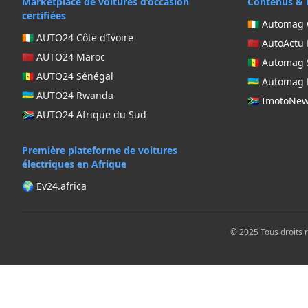
Marketplace de voitures d’occasion
Contenus & 
certifiées
🇨🇮 Automag 
🇨🇮 AUTO24 Côte d’Ivoire
🇲🇦 AutoActu
🇲🇦 AUTO24 Maroc
🇸🇳 Automag
🇸🇳 AUTO24 Sénégal
🇷🇼 Automa
🇷🇼 AUTO24 Rwanda
🇿🇦 ImotoNe
🇿🇦 AUTO24 Afrique du Sud
Première plateforme de voitures
électriques en Afrique
🌍 Ev24.africa
© 2025 Tous droits 