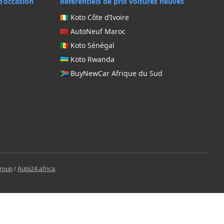
d’occasion
Référentiels de prix voitures neuves
🇨🇮 Koto Côte d’Ivoire
🇲🇦 AutoNeuf Maroc
🇸🇳 Koto Sénégal
🇷🇼 Koto Rwanda
🇿🇦 BuyNewCar Afrique du Sud
Group
/
Auto24.africa
.