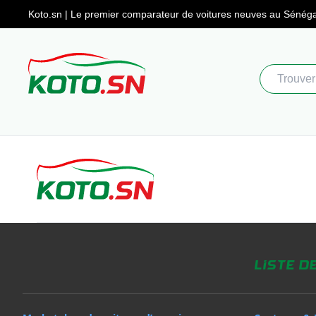
Koto.sn | Le premier comparateur
de voitures neuves au Sénéga
Liste d