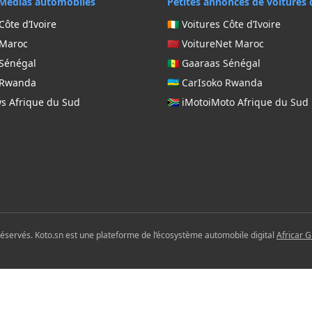
Médias automobiles
Petites annonces de voitures 
Côte d’Ivoire
🇨🇮 Voitures Côte d’Ivoire
 Maroc
🇲🇦 VoitureNet Maroc
 Sénégal
🇸🇳 Gaaraas Sénégal
g Rwanda
🇷🇼 CarIsoko Rwanda
ws Afrique du Sud
🇿🇦 iMotoiMoto Afrique du Sud
réservés. Koto.sn est une plateforme de l’écosystème automobile digital
Africar 