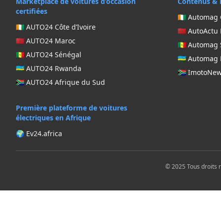
Marketplace de voitures d’occasion
Contenus & 
certifiées
🇨🇮 Automag 
🇨🇮 AUTO24 Côte d’Ivoire
🇲🇦 AutoActu
🇲🇦 AUTO24 Maroc
🇸🇳 Automag
🇸🇳 AUTO24 Sénégal
🇷🇼 Automa
🇷🇼 AUTO24 Rwanda
🇿🇦 ImotoNe
🇿🇦 AUTO24 Afrique du Sud
Première plateforme de voitures
électriques en Afrique
🌍 Ev24.africa
© 2025 Tous droits 