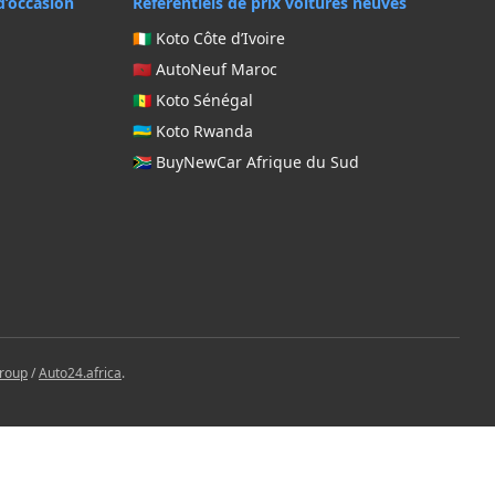
d’occasion
Référentiels de prix voitures neuves
🇨🇮 Koto Côte d’Ivoire
🇲🇦 AutoNeuf Maroc
🇸🇳 Koto Sénégal
🇷🇼 Koto Rwanda
🇿🇦 BuyNewCar Afrique du Sud
Group
/
Auto24.africa
.