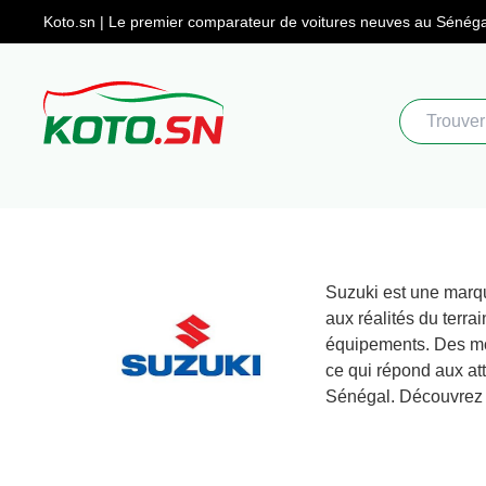
Koto.sn | Le premier comparateur
de voitures neuves au Sénéga
Suzuki est une marqu
aux réalités du terra
équipements. Des mod
ce qui répond aux att
Sénégal. Découvrez t