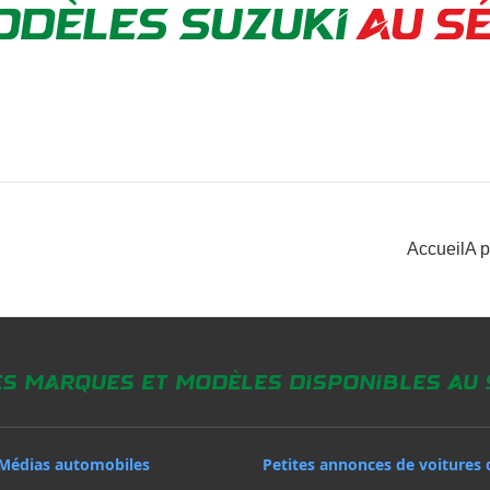
ODÈLES SUZUKI
AU S
Accueil
A 
es marques et modèles disponibles au
Médias automobiles
Petites annonces de voitures 