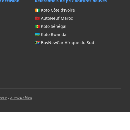
d’occasion
Référentiels de prix voitures neuves
🇨🇮 Koto Côte d’Ivoire
🇲🇦 AutoNeuf Maroc
🇸🇳 Koto Sénégal
🇷🇼 Koto Rwanda
🇿🇦 BuyNewCar Afrique du Sud
Group
/
Auto24.africa
.