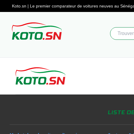
Koto.sn | Le premier comparateur
de voitures neuves au Sénéga
Liste d