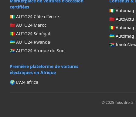
Marketplace de voitures d’occasion
Contenus & 
certifiées
🇨🇮 Automag 
🇨🇮 AUTO24 Côte d’Ivoire
🇲🇦 AutoActu
🇲🇦 AUTO24 Maroc
🇸🇳 Automag
🇸🇳 AUTO24 Sénégal
🇷🇼 Automa
🇷🇼 AUTO24 Rwanda
🇿🇦 ImotoNe
🇿🇦 AUTO24 Afrique du Sud
Première plateforme de voitures
électriques en Afrique
🌍 Ev24.africa
© 2025 Tous droits 