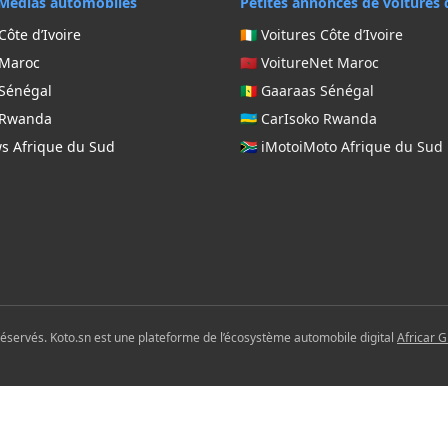
Médias automobiles
Petites annonces de voitures 
Côte d’Ivoire
🇨🇮 Voitures Côte d’Ivoire
 Maroc
🇲🇦 VoitureNet Maroc
 Sénégal
🇸🇳 Gaaraas Sénégal
g Rwanda
🇷🇼 CarIsoko Rwanda
ws Afrique du Sud
🇿🇦 iMotoiMoto Afrique du Sud
réservés. Koto.sn est une plateforme de l’écosystème automobile digital
Africar 