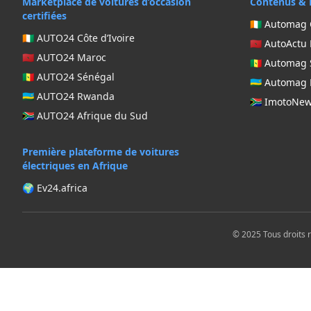
Marketplace de voitures d’occasion
Contenus & 
certifiées
🇨🇮 Automag 
🇨🇮 AUTO24 Côte d’Ivoire
🇲🇦 AutoActu
🇲🇦 AUTO24 Maroc
🇸🇳 Automag
🇸🇳 AUTO24 Sénégal
🇷🇼 Automa
🇷🇼 AUTO24 Rwanda
🇿🇦 ImotoNe
🇿🇦 AUTO24 Afrique du Sud
Première plateforme de voitures
électriques en Afrique
🌍 Ev24.africa
© 2025 Tous droits 