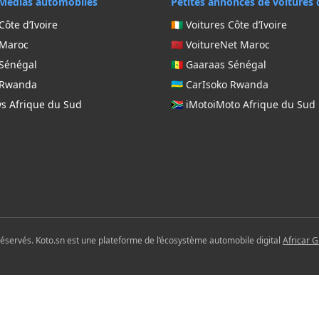
Médias automobiles
Petites annonces de voitures 
Côte d’Ivoire
🇨🇮 Voitures Côte d’Ivoire
 Maroc
🇲🇦 VoitureNet Maroc
 Sénégal
🇸🇳 Gaaraas Sénégal
g Rwanda
🇷🇼 CarIsoko Rwanda
ws Afrique du Sud
🇿🇦 iMotoiMoto Afrique du Sud
réservés. Koto.sn est une plateforme de l’écosystème automobile digital
Africar 