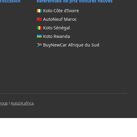
d’occasion
Référentiels de prix voitures neuves
🇨🇮 Koto Côte d’Ivoire
🇲🇦 AutoNeuf Maroc
🇸🇳 Koto Sénégal
🇷🇼 Koto Rwanda
🇿🇦 BuyNewCar Afrique du Sud
Group
/
Auto24.africa
.