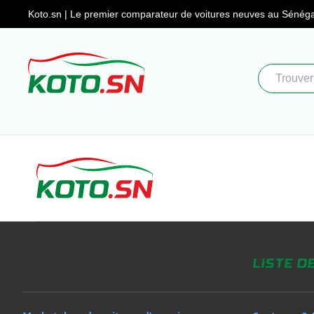
Koto.sn | Le premier comparateur
de voitures neuves au Sénéga
Liste d