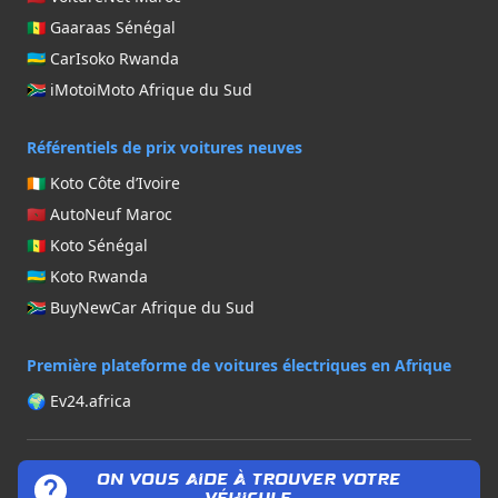
🇸🇳 Gaaraas Sénégal
TOYOTA
🇷🇼 CarIsoko Rwanda
VOLKSWAGEN
🇿🇦 iMotoiMoto Afrique du Sud
ZX AUTO
Référentiels de prix voitures neuves
🇨🇮 Koto Côte d’Ivoire
🇲🇦 AutoNeuf Maroc
🇸🇳 Koto Sénégal
🇷🇼 Koto Rwanda
🇿🇦 BuyNewCar Afrique du Sud
Première plateforme de voitures électriques en Afrique
🌍 Ev24.africa
© 2025 Tous droits réservés. Koto.sn est une plateforme de
ON VOUS AIDE À TROUVER VOTRE
l’écosystème automobile digital
Africar Group
/
Auto24.africa
.