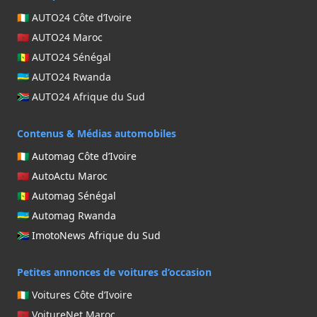
🇨🇮 AUTO24 Côte d’Ivoire
BAIC
🇲🇦 AUTO24 Maroc
BYD
🇸🇳 AUTO24 Sénégal
CHANGAN
🇷🇼 AUTO24 Rwanda
CHERY
🇿🇦 AUTO24 Afrique du Sud
DONGFENG MOTOR CORPORATION
FIAT
Contenus & Médias automobiles
FOTON
🇨🇮 Automag Côte d’Ivoire
GREAT WALL MOTORS
🇲🇦 AutoActu Maroc
ISUZU
🇸🇳 Automag Sénégal
JEEP
🇷🇼 Automag Rwanda
JETOUR
🇿🇦 ImotoNews Afrique du Sud
JMC
KAIYI
Petites annonces de voitures d’occasion
MAHINDRA
🇨🇮 Voitures Côte d’Ivoire
MITSUBISHI
🇲🇦 VoitureNet Maroc
TATA