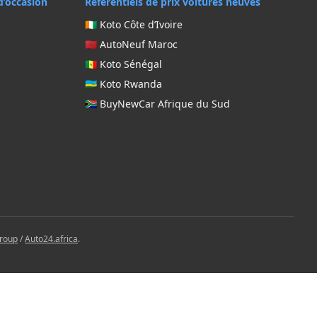
d’occasion
Référentiels de prix voitures neuves
🇨🇮 Koto Côte d’Ivoire
🇲🇦 AutoNeuf Maroc
🇸🇳 Koto Sénégal
🇷🇼 Koto Rwanda
🇿🇦 BuyNewCar Afrique du Sud
Group
/
Auto24.africa
.