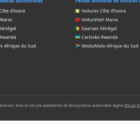
Médias automobiles
Petites annonces de voitures 
Côte d’Ivoire
🇨🇮 Voitures Côte d’Ivoire
 Maroc
🇲🇦 VoitureNet Maroc
 Sénégal
🇸🇳 Gaaraas Sénégal
g Rwanda
🇷🇼 CarIsoko Rwanda
ws Afrique du Sud
🇿🇦 iMotoiMoto Afrique du Sud
réservés. Koto.sn est une plateforme de l’écosystème automobile digital
Africar 