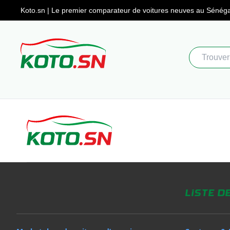
Koto.sn | Le premier comparateur
de voitures neuves au Sénéga
Liste d