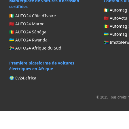
Marketplace de voitures d’occasion
Contenus & 
certifiées
🇨🇮 Automag 
🇨🇮 AUTO24 Côte d’Ivoire
🇲🇦 AutoActu
🇲🇦 AUTO24 Maroc
🇸🇳 Automag
🇸🇳 AUTO24 Sénégal
🇷🇼 Automa
🇷🇼 AUTO24 Rwanda
🇿🇦 ImotoNe
🇿🇦 AUTO24 Afrique du Sud
Première plateforme de voitures
électriques en Afrique
🌍 Ev24.africa
© 2025 Tous droits 