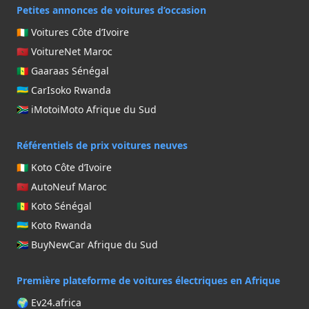
Petites annonces de voitures d’occasion
TOYOTA
🇨🇮 Voitures Côte d’Ivoire
VOLKSWAGEN
🇲🇦 VoitureNet Maroc
ZX AUTO
🇸🇳 Gaaraas Sénégal
🇷🇼 CarIsoko Rwanda
🇿🇦 iMotoiMoto Afrique du Sud
Référentiels de prix voitures neuves
🇨🇮 Koto Côte d’Ivoire
🇲🇦 AutoNeuf Maroc
🇸🇳 Koto Sénégal
🇷🇼 Koto Rwanda
🇿🇦 BuyNewCar Afrique du Sud
Première plateforme de voitures électriques en Afrique
🌍 Ev24.africa