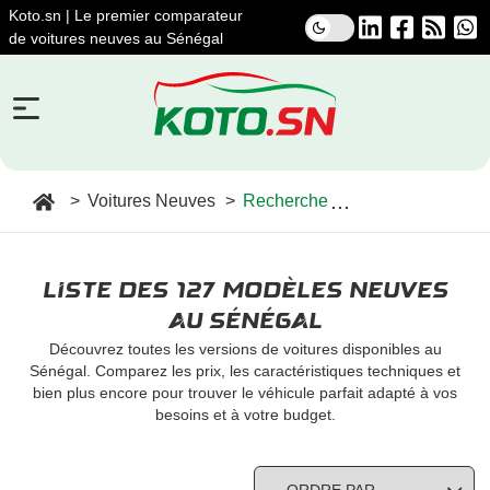
Koto.sn | Le premier comparateur
de voitures neuves au Sénégal
BUDGET
Moins de 10 000 000 FCFA
10 000 000 - 15 000 000 FCFA
15 000 000 - 20 000 000 FCFA
Voitures Neuves
Recherche
20 000 000 - 25 000 000 FCFA
25 000 000 - 30 000 000 FCFA
30 000 000 - 35 000 000 FCFA
Liste des 127 modèles neuves
35 000 000 - 40 000 000 FCFA
au Sénégal
40 000 000 - 45 000 000 FCFA
Découvrez toutes les versions de voitures disponibles au
45 000 000 - 50 000 000 FCFA
Sénégal. Comparez les prix, les caractéristiques techniques et
bien plus encore pour trouver le véhicule parfait adapté à vos
50 000 000 et plus FCFA
besoins et à votre budget.