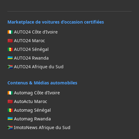
Hybride
BAIC
Hybride Rechargable
BYD
Marketplace de voitures d’occasion certifiées
Électrique
CHANGAN
🇨🇮 AUTO24 Côte d’Ivoire
CHERY
🇲🇦 AUTO24 Maroc
DONGFENG MOTOR CORPORATION
🇸🇳 AUTO24 Sénégal
TRANSMISSION
FIAT
🇷🇼 AUTO24 Rwanda
FOTON
🇿🇦 AUTO24 Afrique du Sud
Manuelle
GREAT WALL MOTORS
Automatique
ISUZU
Contenus & Médias automobiles
JEEP
🇨🇮 Automag Côte d’Ivoire
JETOUR
🇲🇦 AutoActu Maroc
JMC
🇸🇳 Automag Sénégal
KAIYI
🇷🇼 Automag Rwanda
MAHINDRA
🇿🇦 ImotoNews Afrique du Sud
MITSUBISHI
TATA