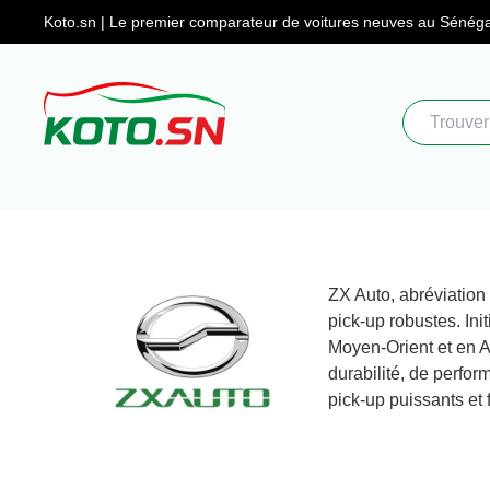
Koto.sn | Le premier comparateur
de voitures neuves au Sénéga
ZX Auto, abréviation
pick-up robustes. In
Moyen-Orient et en A
durabilité, de perf
pick-up puissants et 