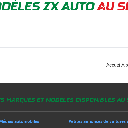
DÈLES ZX AUTO
AU S
Accueil
A 
es marques et modèles disponibles au
Médias automobiles
Petites annonces de voitures 