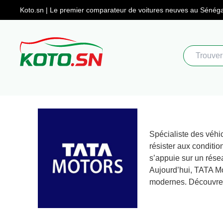
Koto.sn | Le premier comparateur
de voitures neuves au Sénéga
Spécialiste des véhi
résister aux conditio
s’appuie sur un rése
Aujourd’hui, TATA Mo
modernes. Découvrez