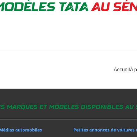
MODÈLES TATA
AU SÉ
Accueil
A 
es marques et modèles disponibles au
Médias automobiles
Petites annonces de voitures 