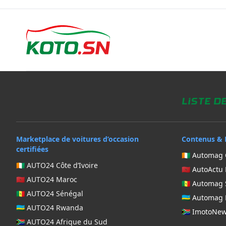
Liste d
Marketplace de voitures d’occasion
Contenus & 
certifiées
🇨🇮 Automag 
🇨🇮 AUTO24 Côte d’Ivoire
🇲🇦 AutoActu
🇲🇦 AUTO24 Maroc
🇸🇳 Automag
🇸🇳 AUTO24 Sénégal
🇷🇼 Automa
🇷🇼 AUTO24 Rwanda
🇿🇦 ImotoNe
🇿🇦 AUTO24 Afrique du Sud