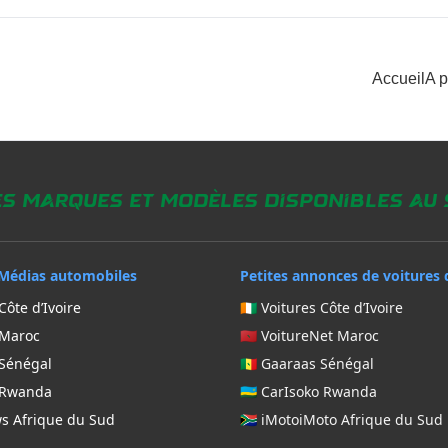
Accueil
A 
es marques et modèles disponibles au
Médias automobiles
Petites annonces de voitures 
Côte d’Ivoire
🇨🇮 Voitures Côte d’Ivoire
 Maroc
🇲🇦 VoitureNet Maroc
 Sénégal
🇸🇳 Gaaraas Sénégal
g Rwanda
🇷🇼 CarIsoko Rwanda
ws Afrique du Sud
🇿🇦 iMotoiMoto Afrique du Sud