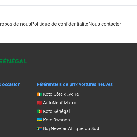
propos de nous
Politique de confidentialité
Nous contacter
 Sénégal
d’occasion
Référentiels de prix voitures neuves
🇨🇮 Koto Côte d’Ivoire
🇲🇦 AutoNeuf Maroc
🇸🇳 Koto Sénégal
🇷🇼 Koto Rwanda
🇿🇦 BuyNewCar Afrique du Sud