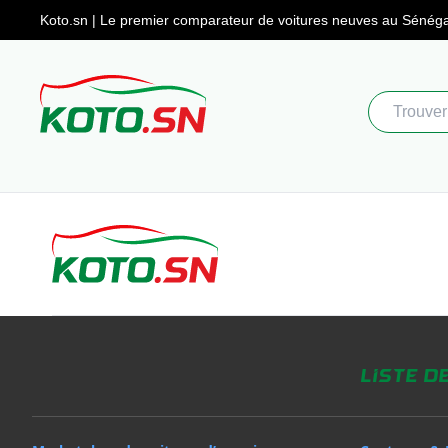
Koto.sn | Le premier comparateur
de voitures neuves au Sénéga
Liste d