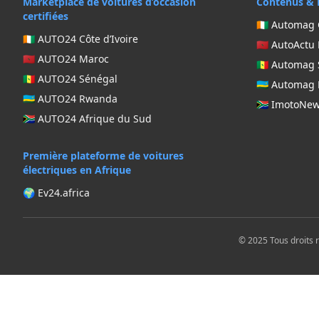
Marketplace de voitures d’occasion
Contenus & 
certifiées
🇨🇮 Automag 
🇨🇮 AUTO24 Côte d’Ivoire
🇲🇦 AutoActu
🇲🇦 AUTO24 Maroc
🇸🇳 Automag
🇸🇳 AUTO24 Sénégal
🇷🇼 Automa
🇷🇼 AUTO24 Rwanda
🇿🇦 ImotoNe
🇿🇦 AUTO24 Afrique du Sud
Première plateforme de voitures
électriques en Afrique
🌍 Ev24.africa
© 2025 Tous droits 