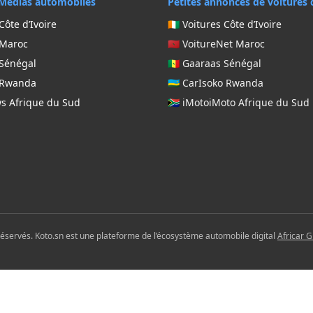
Médias automobiles
Petites annonces de voitures 
Côte d’Ivoire
🇨🇮 Voitures Côte d’Ivoire
 Maroc
🇲🇦 VoitureNet Maroc
 Sénégal
🇸🇳 Gaaraas Sénégal
g Rwanda
🇷🇼 CarIsoko Rwanda
ws Afrique du Sud
🇿🇦 iMotoiMoto Afrique du Sud
réservés. Koto.sn est une plateforme de l’écosystème automobile digital
Africar 