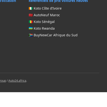
d’occasion
Référentiels de prix voitures neuves
🇨🇮 Koto Côte d’Ivoire
🇲🇦 AutoNeuf Maroc
🇸🇳 Koto Sénégal
🇷🇼 Koto Rwanda
🇿🇦 BuyNewCar Afrique du Sud
Group
/
Auto24.africa
.