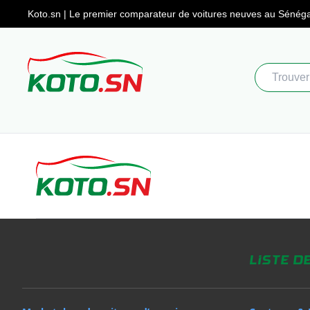
Koto.sn | Le premier comparateur
de voitures neuves au Sénéga
Liste d