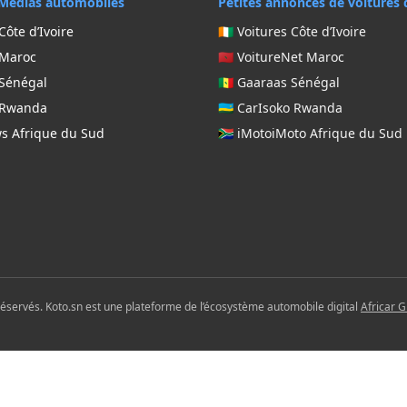
Médias automobiles
Petites annonces de voitures 
Côte d’Ivoire
🇨🇮 Voitures Côte d’Ivoire
 Maroc
🇲🇦 VoitureNet Maroc
 Sénégal
🇸🇳 Gaaraas Sénégal
g Rwanda
🇷🇼 CarIsoko Rwanda
ws Afrique du Sud
🇿🇦 iMotoiMoto Afrique du Sud
réservés. Koto.sn est une plateforme de l’écosystème automobile digital
Africar 