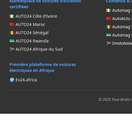
Marketplace de voitures d’occasion
Contenus & 
certifiées
🇨🇮 Automag 
🇨🇮 AUTO24 Côte d’Ivoire
🇲🇦 AutoActu
🇲🇦 AUTO24 Maroc
🇸🇳 Automag
🇸🇳 AUTO24 Sénégal
🇷🇼 Automa
🇷🇼 AUTO24 Rwanda
🇿🇦 ImotoNe
🇿🇦 AUTO24 Afrique du Sud
Première plateforme de voitures
électriques en Afrique
🌍 Ev24.africa
© 2025 Tous droits 