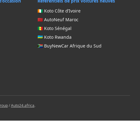
d’occasion
Référentiels de prix voitures neuves
🇨🇮 Koto Côte d’Ivoire
🇲🇦 AutoNeuf Maroc
🇸🇳 Koto Sénégal
🇷🇼 Koto Rwanda
🇿🇦 BuyNewCar Afrique du Sud
Group
/
Auto24.africa
.