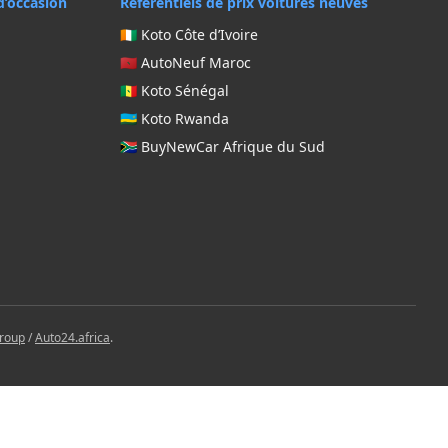
d’occasion
Référentiels de prix voitures neuves
🇨🇮 Koto Côte d’Ivoire
🇲🇦 AutoNeuf Maroc
🇸🇳 Koto Sénégal
🇷🇼 Koto Rwanda
🇿🇦 BuyNewCar Afrique du Sud
Group
/
Auto24.africa
.