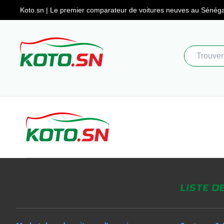
Koto.sn | Le premier comparateur
de voitures neuves au Sénéga
Liste d