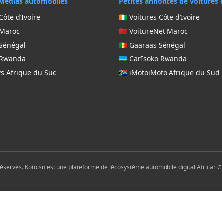
Médias automobiles
Petites annonces de voitures 
Côte d’Ivoire
🇨🇮 Voitures Côte d’Ivoire
 Maroc
🇲🇦 VoitureNet Maroc
 Sénégal
🇸🇳 Gaaraas Sénégal
g Rwanda
🇷🇼 CarIsoko Rwanda
ws Afrique du Sud
🇿🇦 iMotoiMoto Afrique du Sud
réservés. Koto.sn est une plateforme de l’écosystème automobile digital
Africar 