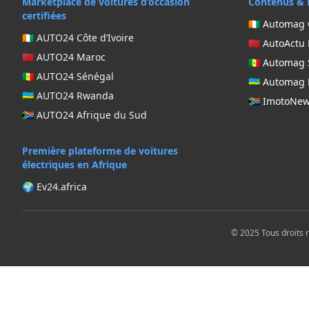
Marketplace de voitures d’occasion
Contenus & 
certifiées
🇨🇮 Automag 
🇨🇮 AUTO24 Côte d’Ivoire
🇲🇦 AutoActu
🇲🇦 AUTO24 Maroc
🇸🇳 Automag
🇸🇳 AUTO24 Sénégal
🇷🇼 Automa
🇷🇼 AUTO24 Rwanda
🇿🇦 ImotoNe
🇿🇦 AUTO24 Afrique du Sud
Première plateforme de voitures
électriques en Afrique
🌍 Ev24.africa
© 2025 Tous droits 