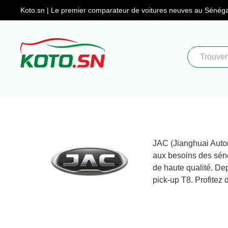
Koto.sn | Le premier comparateur
de voitures neuves au Sénéga
JAC (Jianghuai Autom
aux besoins des séné
de haute qualité. De
pick-up T8. Profitez