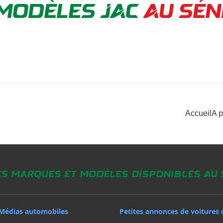
MODÈLES JAC
AU SÉN
Accueil
A 
es marques et modèles disponibles au
Médias automobiles
Petites annonces de voitures 